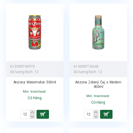
613008743970
613008776640
Số lượng/bịch:
12
Số lượng/bịch:
12
Arizona Watermelon 500ml
Arizona Zelený Čaj s Medem
450ml
Min. trvanlivost:
Min. trvanlivost:
Có Hàng
Có Hàng