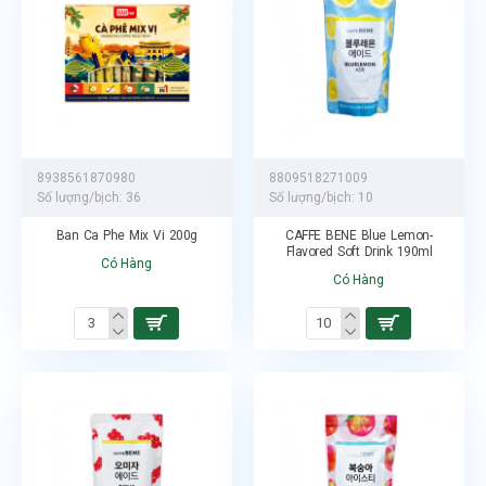
8938561870980
8809518271009
Số lượng/bịch:
36
Số lượng/bịch:
10
Ban Ca Phe Mix Vi 200g
CAFFE BENE Blue Lemon-
Flavored Soft Drink 190ml
Có Hàng
Có Hàng