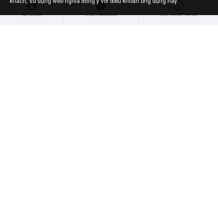
khách, sử dụng web nghĩa đồng ý với điều khoản ứng dụng này.
Số lượng/bịch:
50
Số lượng/bịch:
50
Tài khoản
Chat Facebook
Gọi 10:00 -18:00
Cantabile Blueberry Flavoured
Cantabile Double Mango
Ade 230ml
Flavoured Ade 230ml
Có Hàng
Min. trvanlivost:
Có Hàng
HẠ GIÁ
8809253648760
8809253649781
Số lượng/bịch:
50
Số lượng/bịch:
10