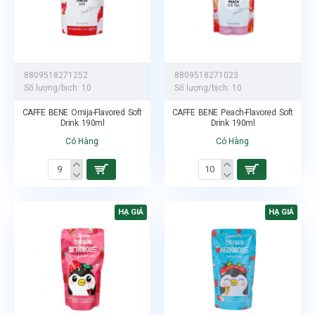
8809518271252
8809518271023
Số lượng/bịch:
10
Số lượng/bịch:
10
CAFFE BENE Omija-Flavored Soft
CAFFE BENE Peach-Flavored Soft
Drink 190ml
Drink 190ml
Có Hàng
Có Hàng
HẠ GIÁ
HẠ GIÁ