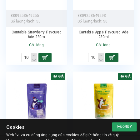
8809253649255
8809253649293
Số lượng/bịch:
50
Số lượng/bịch:
50
Cantabile Strawberry Flavoured
Cantabile Apple Flavoured Ade
Ade 230ml
230ml
Có Hàng
Có Hàng
HẠ GIÁ
HẠ GIÁ
Cookies
ĐỒNG Ý
Web fivuza.eu dùng ứng dụng của cookies để giữ thông tin về quý
8809253644687
8809253648784