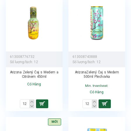
613008776732
613008743888
Số lượng/bịch:
12
Số lượng/bịch:
12
Arizona Zelený Čaj s Medem a
ArizonaZelený Čaj s Medem
Citrónem 450ml
500ml Plechovka
Có Hàng
Min. trvanlivost:
Có Hàng
MỚI