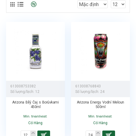
613008753382
613008768843
Số lượng/bịch:
12
Số lượng/bịch:
24
Arizona Bílý Čaj s Borůvkami
Arizona Energy Vodní Meloun
450ml
500ml
Min. trvanlivost:
Min. trvanlivost:
Có Hàng
Có Hàng