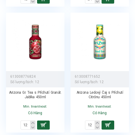
613008776824
613008771652
Số lượng/bịch:
12
Số lượng/bịch:
12
Arizona Gr. Tea s Příchutí Granát.
Arizona Ledový Čaj s Příchutí
Jablka 450ml
Citrónu 450ml
Min. trvanlivost:
Min. trvanlivost:
Có Hàng
Có Hàng