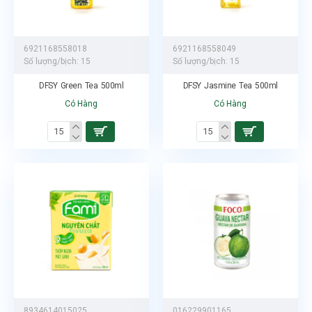
6921168558018
6921168558049
Số lượng/bịch:
15
Số lượng/bịch:
15
DFSY Green Tea 500ml
DFSY Jasmine Tea 500ml
Có Hàng
Có Hàng
8934614015025
016229901165