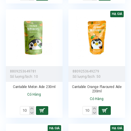
HẠ GIÁ
8809253649781
8809253649279
Số lượng/bịch:
10
Số lượng/bịch:
50
Cantabile Melon Ade 230ml
Cantabile Orange Flavoured Ade
230ml
Có Hàng
Có Hàng
HẠ GIÁ
HẠ GIÁ