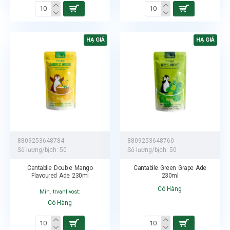
HẠ GIÁ
HẠ GIÁ
8809253648784
8809253648760
Số lượng/bịch:
50
Số lượng/bịch:
50
Cantabile Double Mango
Cantabile Green Grape Ade
Flavoured Ade 230ml
230ml
Có Hàng
Min. trvanlivost:
Có Hàng