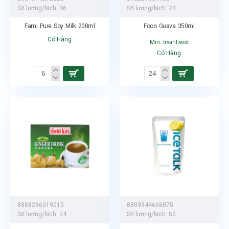
Số lượng/bịch:
36
Số lượng/bịch:
24
Fami Pure Soy Milk 200ml
Foco Guava 350ml
Có Hàng
Min. trvanlivost
Có Hàng
8888296019010
8809344668875
Số lượng/bịch:
24
Số lượng/bịch:
50