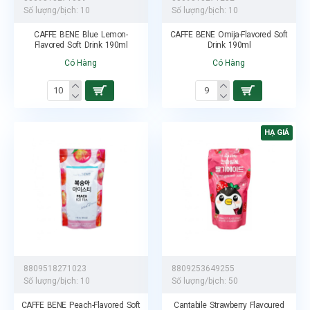
Số lượng/bịch:
10
Số lượng/bịch:
10
CAFFE BENE Blue Lemon-
CAFFE BENE Omija-Flavored Soft
Flavored Soft Drink 190ml
Drink 190ml
Có Hàng
Có Hàng
HẠ GIÁ
8809518271023
8809253649255
Số lượng/bịch:
10
Số lượng/bịch:
50
CAFFE BENE Peach-Flavored Soft
Cantabile Strawberry Flavoured