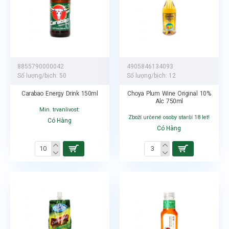
8855790000042
4905846134093
Số lượng/bịch:
50
Số lượng/bịch:
12
Carabao Energy Drink 150ml
Choya Plum Wine Original 10%
Alc 750ml
Min. trvanlivost:
Zboží určené osoby starší 18 let!
Có Hàng
Có Hàng