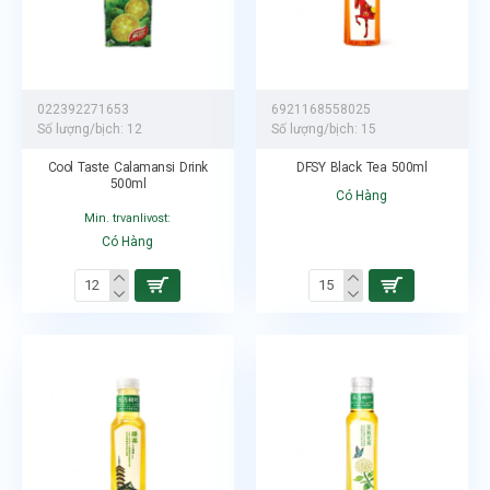
022392271653
6921168558025
Số lượng/bịch:
12
Số lượng/bịch:
15
Cool Taste Calamansi Drink
DFSY Black Tea 500ml
500ml
Có Hàng
Min. trvanlivost:
Có Hàng