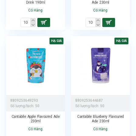
Drink 190ml
Ade 230ml
Có Hàng
Có Hàng
HẠ GIÁ
HẠ GIÁ
8809253649293
8809253644687
Số lượng/bịch:
50
Số lượng/bịch:
50
Cantabile Apple Flavoured Ade
Cantabile Blueberry Flavoured
230ml
Ade 230ml
Có Hàng
Có Hàng