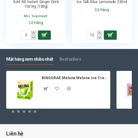
Gold Kili Instant Ginger Drink
Ice Talk Blue Lemonade 230ml
10x18g (180g)
Có Hàng
Min. trvanlivost:
Có Hàng
Mặt hàng xem nhiều nhất
Bestsellers
BINGGRAE Melona Melone Ice Cream 8x70ml
Liên hệ