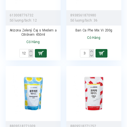
613008776732
8938561870980
Số lượng/bịch:
12
Số lượng/bịch:
36
Arizona Zelený Čaj s Medem a
Ban Ca Phe Mix Vi 200g
Citrónem 450ml
Có Hàng
Có Hàng
8809518271009
8809518271252