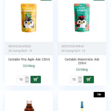
8809253649828
8809253649842
Số lượng/bịch:
10
Số lượng/bịch:
10
Cantabile Pina Apple Ade 230ml
Cantabile Watermelon Ade
230ml
Có Hàng
Có Hàng
18+