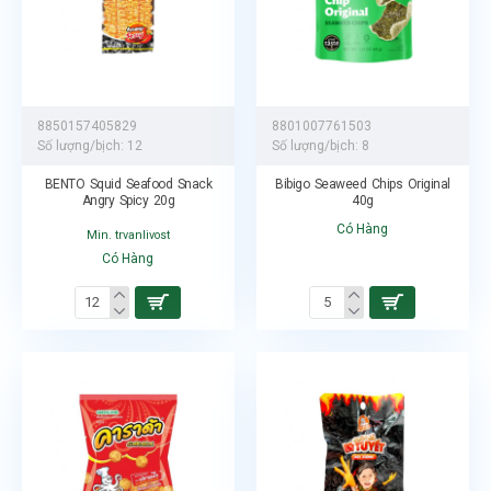
8850157405829
8801007761503
Số lượng/bịch:
12
Số lượng/bịch:
8
BENTO Squid Seafood Snack
Bibigo Seaweed Chips Original
Angry Spicy 20g
40g
Có Hàng
Min. trvanlivost
Có Hàng