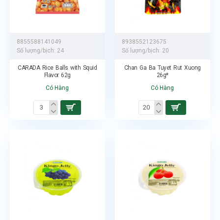
8855588141049
8938552123675
Số lượng/bịch:
24
Số lượng/bịch:
20
CARADA Rice Balls with Squid
Chan Ga Ba Tuyet Rut Xuong
Flavor 62g
26g*
Có Hàng
Có Hàng