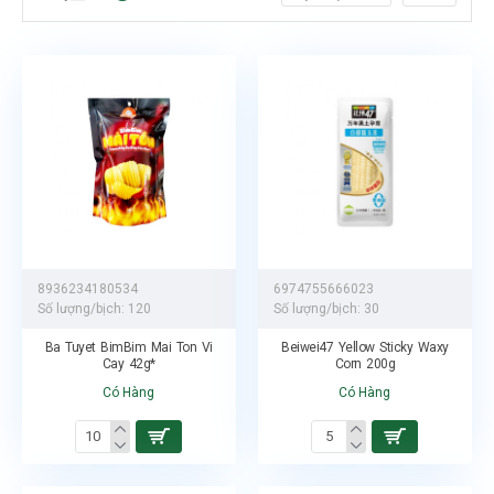
8936234180534
6974755666023
Số lượng/bịch:
120
Số lượng/bịch:
30
Ba Tuyet BimBim Mai Ton Vi
Beiwei47 Yellow Sticky Waxy
Cay 42g*
Corn 200g
Có Hàng
Có Hàng