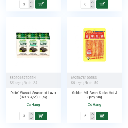
8809063750554
6925678100583
Số lượng/bịch:
24
Số lượng/bịch:
50
Delief Wasabi Seasoned Laver
Golden Mill Bean Sticks Hot &
(3ks x 4,5g) 13,5g
Spicy 90g
Có Hàng
Có Hàng