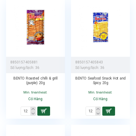
8850157405881
8850157405843
Số lượng/bịch:
36
Số lượng/bịch:
36
BENTO Roasted chilli & grill
BENTO Seafood Snack Hot and
(purple) 20g
Spicy 20g
Min. trvanlivost:
Min. trvanlivost:
Có Hàng
Có Hàng