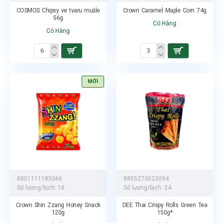
COSMOS Chipsy ve tvaru mušle
Crown Caramel Maple Corn 74g
56g
Có Hàng
Có Hàng
MỚI
8801111185066
8855273023094
Số lượng/bịch:
16
Số lượng/bịch:
24
Crown Shin Zzang Honey Snack
DEE Thai Crispy Rolls Green Tea
120g
150g*