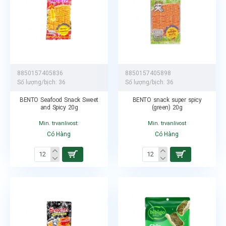
8850157405836
8850157405898
Số lượng/bịch:
36
Số lượng/bịch:
36
BENTO Seafood Snack Sweet
BENTO snack super spicy
and Spicy 20g
(green) 20g
Min. trvanlivost:
Min. trvanlivost
Có Hàng
Có Hàng