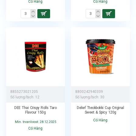
Có Hàng
Có Hàng
8855273021205
8800242940339
Số lượng/bịch:
12
Số lượng/bịch:
30
DEE Thai Crispy Rolls Taro
Delief Tteokbokki Cup Original
Flavour 150g
Sweet & Spicy 120g
Có Hàng
Min. trvanlivost: 28.12.2025
Có Hàng