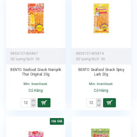
8850157405867
8850157405874
Số lượng/bịch:
36
Số lượng/bịch:
36
BENTO Seafood Snack Namprik
BENTO Seafood Snack Spicy
Thai Original 20g
Larb 20g
Min. trvanlivost:
Min. trvanlivost:
Có Hàng
Có Hàng
HẠ GIÁ