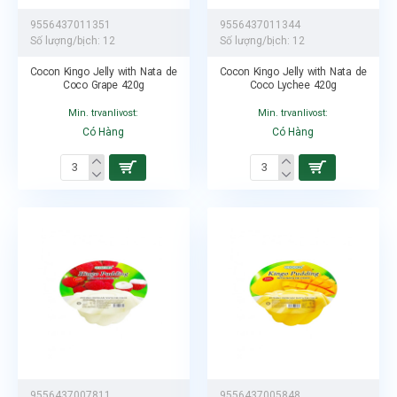
9556437011351
9556437011344
Số lượng/bịch:
12
Số lượng/bịch:
12
Cocon Kingo Jelly with Nata de
Cocon Kingo Jelly with Nata de
Coco Grape 420g
Coco Lychee 420g
Min. trvanlivost:
Min. trvanlivost:
Có Hàng
Có Hàng
9556437007811
9556437005848