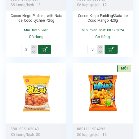
Số lượng/bịch:
12
Số lượng/bịch:
12
Cocon Kingo Pudding with Nata
Cocon Kingo Pudding&Nata de
de Coco Lychee 420g
Coco Mango 420g
Min. trvanlivost:
Min. trvanlivost: 08.12.2024
Có Hàng
Có Hàng
MỚI
8801906162043
8801111904292
Số lượng/bịch:
30
Số lượng/bịch:
16