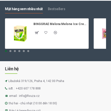
Mặt hàng xem nhiều nhất
Bestsellers
BINGGRAE Melona Melone Ice Cream 8x70ml
Liên hệ
Libušská 319/126, Praha 4, 142 00 Praha
sđt. : +420 607 178 888
email : info@fivuza.cz
thứ hai - chủ nhật (10:00 đến 18:00)
Bán Lẻ (www.fivuza.cz)