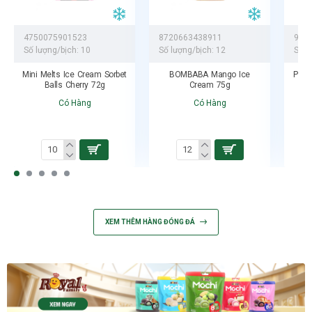
4750075901523
8720663438911
955
Số lượng/bịch:
10
Số lượng/bịch:
12
Số l
Mini Melts Ice Cream Sorbet
BOMBABA Mango Ice
Pops
Balls Cherry 72g
Cream 75g
Có Hàng
Có Hàng
XEM THÊM HÀNG ĐÓNG ĐÁ