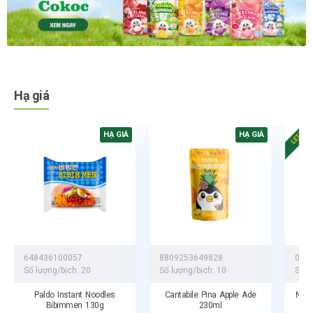
Hạ giá
LETÁK
HẠ GIÁ
HẠ GIÁ
648436100057
8809253649828
041
Số lượng/bịch:
20
Số lượng/bịch:
10
Số l
Paldo Instant Noodles
Cantabile Pina Apple Ade
Nerd
Bibimmen 130g
230ml