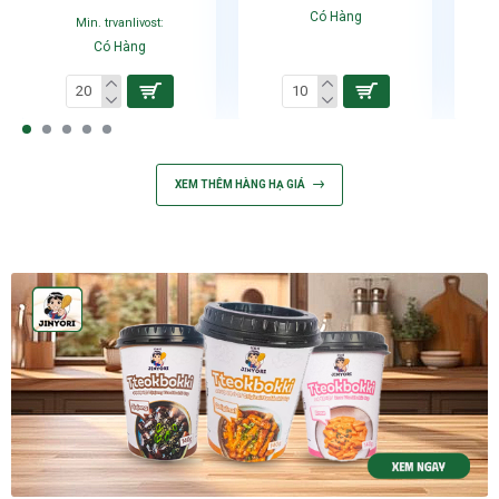
Min.
Có Hàng
Min. trvanlivost:
Có Hàng
XEM THÊM HÀNG HẠ GIÁ