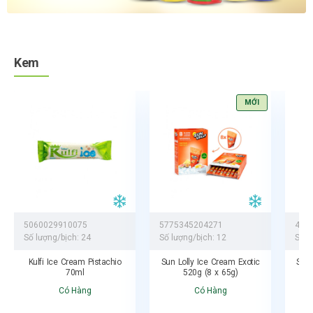
Kem
MỚI
5060029910075
5775345204271
471
Số lượng/bịch:
24
Số lượng/bịch:
12
Số l
Kulfi Ice Cream Pistachio
Sun Lolly Ice Cream Exotic
SHA
70ml
520g (8 x 65g)
Có Hàng
Có Hàng