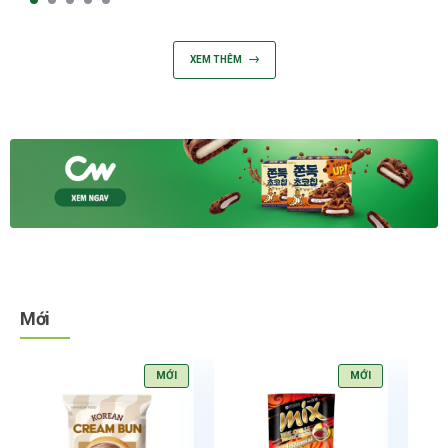
XEM THÊM
Mới
MỚI
MỚI