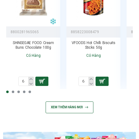
8800281965065
8858223008479
885
SHINSEGAE FOOD Cream
VFOODS Hot Chilli Biscuits
VF
Buns Chocolate 100g
Sticks 50g
Có Hàng
Có Hàng
XEM THÊM HÀNG MỚI