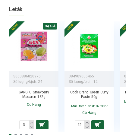
Leták
LETÁK
LETÁK
LETÁK
HẠ GIÁ
5060886820975
084909005465
04142
Số lượng/bịch:
24
Số lượng/bịch:
12
Số lượ
GANGFU Strawberry
Cock Brand Green Curry
Nerds
Macaron 132g
Paste 50g
Min. tr
Có Hàng
Min. trvanlivost: 02.2027
Có Hàng