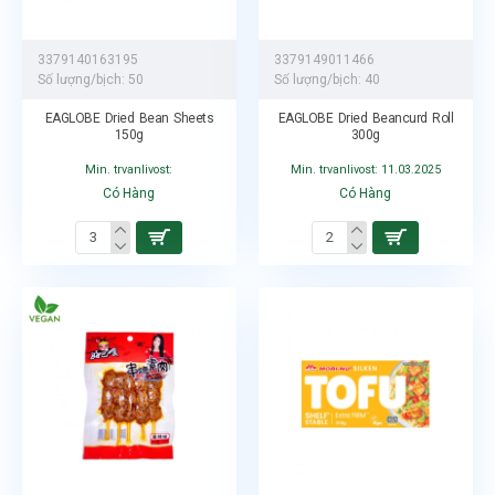
3379140163195
3379149011466
Số lượng/bịch:
50
Số lượng/bịch:
40
EAGLOBE Dried Bean Sheets
EAGLOBE Dried Beancurd Roll
150g
300g
Min. trvanlivost:
Min. trvanlivost: 11.03.2025
Có Hàng
Có Hàng