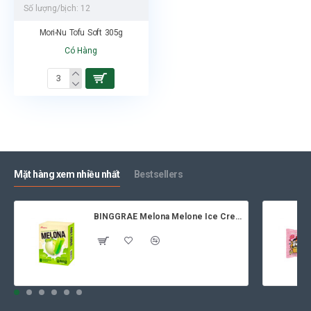
Số lượng/bịch:
12
Mori-Nu Tofu Soft 305g
Có Hàng
Mặt hàng xem nhiều nhất
Bestsellers
BINGGRAE Melona Melone Ice Cream 8x70ml