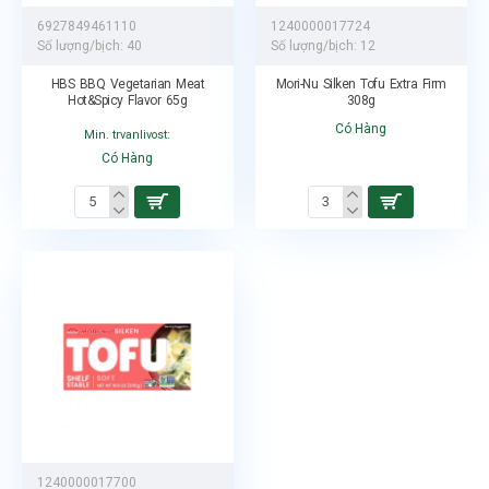
6927849461110
1240000017724
Số lượng/bịch:
40
Số lượng/bịch:
12
HBS BBQ Vegetarian Meat
Mori-Nu Silken Tofu Extra Firm
Hot&Spicy Flavor 65g
308g
Có Hàng
Min. trvanlivost:
Có Hàng
1240000017700