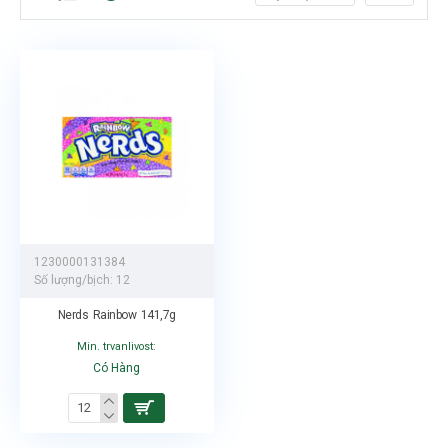
1230000131384
Số lượng/bịch:
12
Nerds Rainbow 141,7g
Min. trvanlivost:
Có Hàng