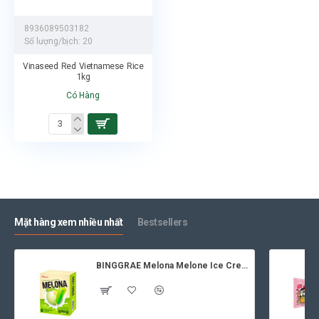
8936089503182
Số lượng/bịch:
20
Vinaseed Red Vietnamese Rice
1kg
Có Hàng
Mặt hàng xem nhiều nhất
Bestsellers
BINGGRAE Melona Melone Ice Cream 8x70ml