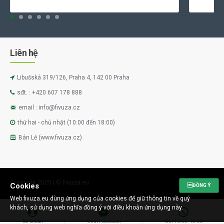
Liên hệ
Libušská 319/126, Praha 4, 142 00 Praha
sđt. : +420 607 178 888
email : info@fivuza.cz
thứ hai - chủ nhật (10:00 đến 18:00)
Bán Lẻ (www.fivuza.cz)
Copyright 2025 | © Fivuza.eu
Cookies
ĐỒNG Ý
Web fivuza.eu dùng ứng dụng của cookies để giữ thông tin về quý
khách, sử dụng web nghĩa đồng ý với điều khoản ứng dụng này.
Tài khoản
Chat Facebook
Gọi 10:00 -18:00