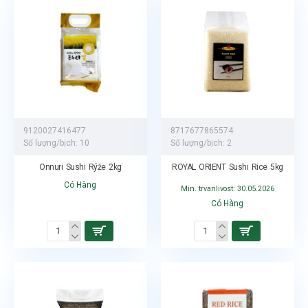
9120027416477
8717677865574
Số lượng/bịch:
10
Số lượng/bịch:
2
Onnuri Sushi Rýže 2kg
ROYAL ORIENT Sushi Rice 5kg
Có Hàng
Min. trvanlivost: 30.05.2026
Có Hàng