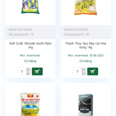
8005734100059
8938533135079
Số lượng/bịch:
10
Số lượng/bịch:
30
SUN CLAD Shinode Sushi Rýže
Thanh Thuy Gao Nep Cai Hoa
1kg
Vang 1kg
Min. trvanlivost:
Min. trvanlivost: 30.06.2025
Có Hàng
Có Hàng