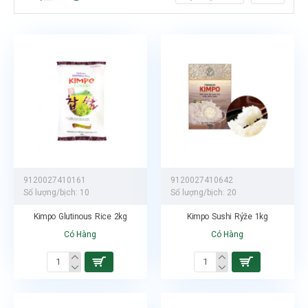
9120027410161
9120027410642
Số lượng/bịch:
10
Số lượng/bịch:
20
Kimpo Glutinous Rice 2kg
Kimpo Sushi Rýže 1kg
Có Hàng
Có Hàng