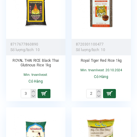
8717677860890
8720301100477
Số lượng/bịch:
10
Số lượng/bịch:
10
ROYAL THAI RICE Black Thai
Royal Tiger Red Rice 1kg
Glutinous Rice 1kg
Min. trvanlivost: 20.10.2024
Min. trvanlivost:
Có Hàng
Có Hàng