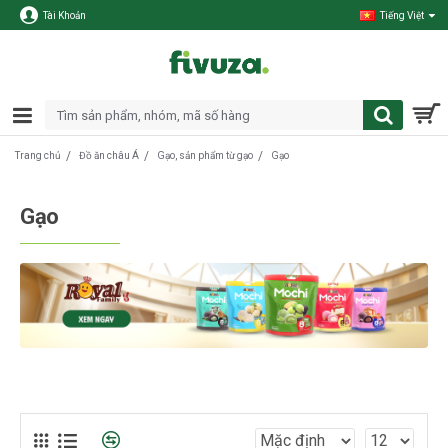
Tài Khoản
Tiếng Việt
Đồ ăn châu Á
Gạo, sản phẩm từ gạo
Gạo
Trang chủ
Gạo