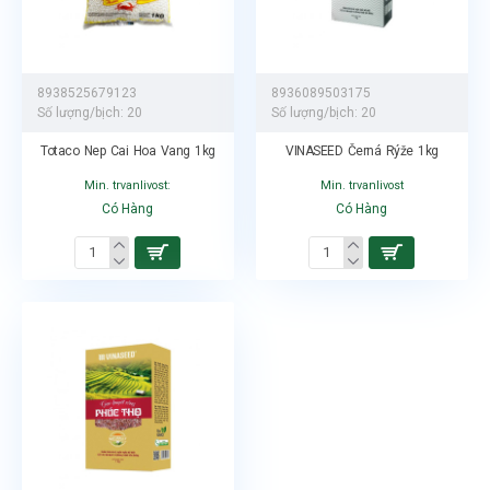
8938525679123
8936089503175
Số lượng/bịch:
20
Số lượng/bịch:
20
Totaco Nep Cai Hoa Vang 1kg
VINASEED Černá Rýže 1kg
Min. trvanlivost:
Min. trvanlivost
Có Hàng
Có Hàng