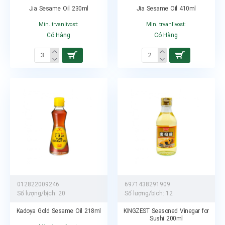
Jia Sesame Oil 230ml
Jia Sesame Oil 410ml
Min. trvanlivost:
Min. trvanlivost:
Có Hàng
Có Hàng
012822009246
6971438291909
Số lượng/bịch:
20
Số lượng/bịch:
12
Kadoya Gold Sesame Oil 218ml
KINGZEST Seasoned Vinegar for
Sushi 200ml