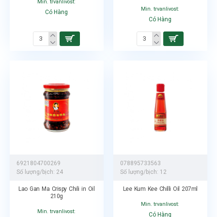
Min. trvanlivost:
Min. trvanlivost:
Có Hàng
Có Hàng
6921804700269
078895733563
Số lượng/bịch:
24
Số lượng/bịch:
12
Lao Gan Ma Crispy Chili in Oil
Lee Kum Kee Chilli Oil 207ml
210g
Min. trvanlivost:
Min. trvanlivost:
Có Hàng