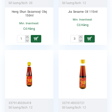
Số lượng/bịch:
20
Số lượng/bịch:
12
Heng Shun Sezamový Olej
Jia Sesame Oil 115ml
150ml
Min. trvanlivost:
Min. trvanlivost:
Có Hàng
Có Hàng
3379145036418
3379145033721
Số lượng/bịch:
12
Số lượng/bịch:
12