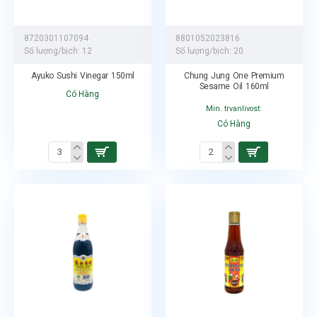
8720301107094
8801052023816
Số lượng/bịch:
12
Số lượng/bịch:
20
Ayuko Sushi Vinegar 150ml
Chung Jung One Premium
Sesame Oil 160ml
Có Hàng
Min. trvanlivost:
Có Hàng