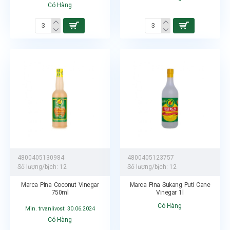
Có Hàng
4800405130984
4800405123757
Số lượng/bịch:
12
Số lượng/bịch:
12
Marca Pina Coconut Vinegar
Marca Pina Sukang Puti Cane
750ml
Vinegar 1l
Có Hàng
Min. trvanlivost: 30.06.2024
Có Hàng