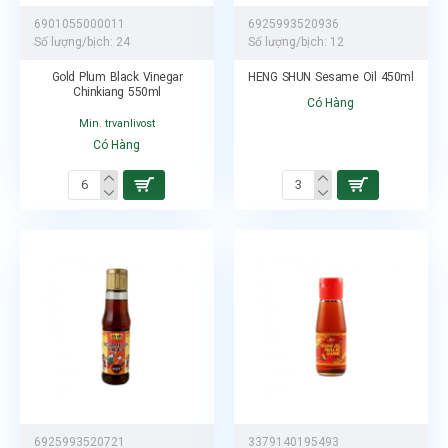
6901055000011
6925993520936
Số lượng/bịch:
24
Số lượng/bịch:
12
Gold Plum Black Vinegar
HENG SHUN Sesame Oil 450ml
Chinkiang 550ml
Có Hàng
Min. trvanlivost
Có Hàng
6925993520721
3379140195493