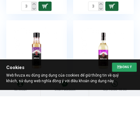
Cookies
ĐỒNG Ý
Web fivuza.eu dùng ứng dụng của cookies để giữ thông tin về quý
khách, sử dụng web nghĩa đồng ý với điều khoản ứng dụng này.
6971835852178
6971835851454
Tài khoản
Chat Facebook
Gọi 10:00 -18:00
Số lượng/bịch:
12
Miyata Mirin 500ml
Miyata Mirin 150ml
Min. trvanlivost
Min. trvanlivost
Có Hàng
Có Hàng