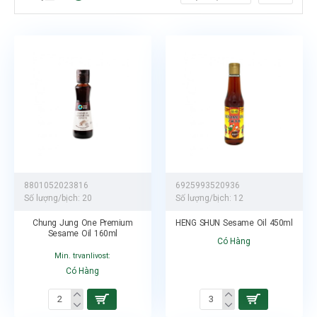
8801052023816
6925993520936
Số lượng/bịch:
20
Số lượng/bịch:
12
Chung Jung One Premium
HENG SHUN Sesame Oil 450ml
Sesame Oil 160ml
Có Hàng
Min. trvanlivost:
Có Hàng