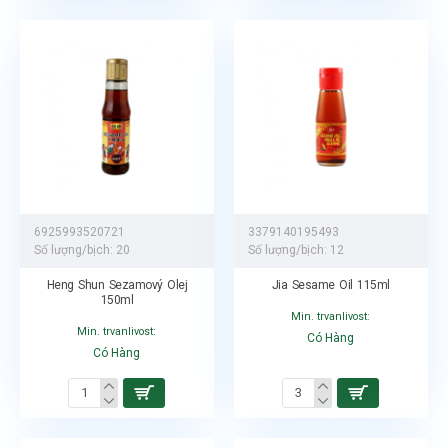
6925993520721
3379140195493
Số lượng/bịch:
20
Số lượng/bịch:
12
Heng Shun Sezamový Olej
Jia Sesame Oil 115ml
150ml
Min. trvanlivost:
Min. trvanlivost:
Có Hàng
Có Hàng