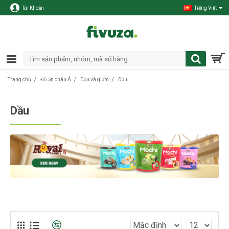
Tài Khoản
Tiếng Việt
Đồ ăn châu Á
Dầu và giấm
Dầu
Trang chủ
Dầu