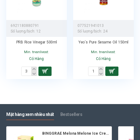
6921180880791
077521941013
Số lượng/bịch:
12
Số lượng/bịch:
24
PRB Rice Vinegar 500ml
Yeo´s Pure Sesame Oil 150ml
Min. trvanlivost:
Min. trvanlivost:
Có Hàng
Có Hàng
Mặt hàng xem nhiều nhất
Bestsellers
BINGGRAE Melona Melone Ice Cream 8x70ml