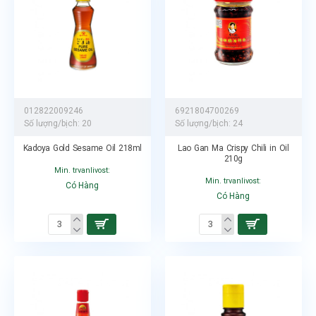
012822009246
6921804700269
Số lượng/bịch:
20
Số lượng/bịch:
24
Kadoya Gold Sesame Oil 218ml
Lao Gan Ma Crispy Chili in Oil
210g
Min. trvanlivost:
Min. trvanlivost:
Có Hàng
Có Hàng