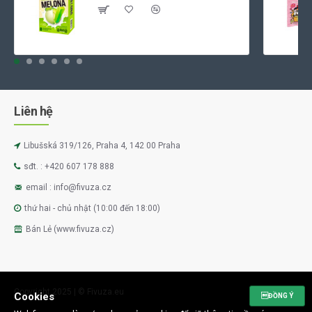
Liên hệ
Libušská 319/126, Praha 4, 142 00 Praha
sđt. : +420 607 178 888
email : info@fivuza.cz
thứ hai - chủ nhật (10:00 đến 18:00)
Bán Lẻ (www.fivuza.cz)
Copyright 2025 | © Fivuza.eu
Cookies
ĐỒNG Ý