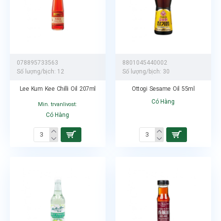
078895733563
8801045440002
Số lượng/bịch:
12
Số lượng/bịch:
30
Lee Kum Kee Chilli Oil 207ml
Ottogi Sesame Oil 55ml
Có Hàng
Min. trvanlivost:
Có Hàng