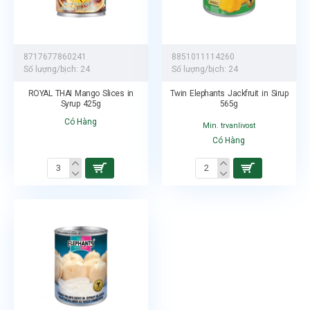
8717677860241
8851011114260
Số lượng/bịch:
24
Số lượng/bịch:
24
ROYAL THAI Mango Slices in
Twin Elephants Jackfruit in Sirup
Syrup 425g
565g
Có Hàng
Min. trvanlivost
Có Hàng