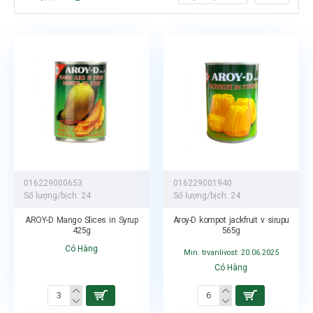
016229000653
016229001940
Số lượng/bịch:
24
Số lượng/bịch:
24
AROY-D Mango Slices in Syrup
Aroy-D kompot jackfruit v sirupu
425g
565g
Có Hàng
Min. trvanlivost: 20.06.2025
Có Hàng