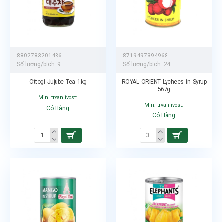
8802783201436
8719497394968
Số lượng/bịch:
9
Số lượng/bịch:
24
Ottogi Jujube Tea 1kg
ROYAL ORIENT Lychees in Syrup
567g
Min. trvanlivost:
Min. trvanlivost:
Có Hàng
Có Hàng