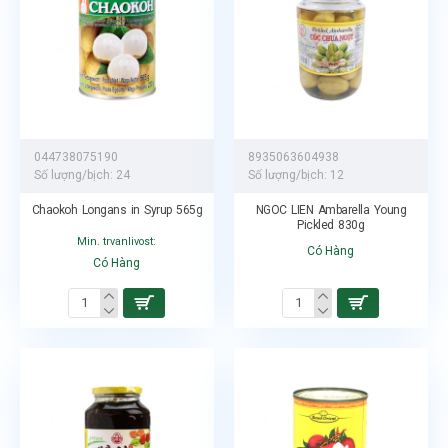
044738075190
8935063604938
Số lượng/bịch:
24
Số lượng/bịch:
12
Chaokoh Longans in Syrup 565g
NGOC LIEN Ambarella Young
Pickled 830g
Min. trvanlivost:
Có Hàng
Có Hàng