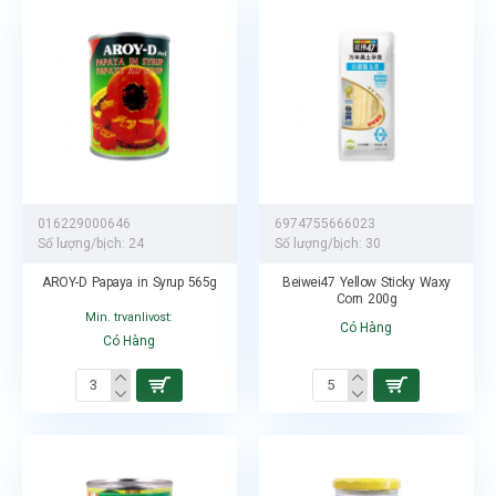
016229000646
6974755666023
Số lượng/bịch:
24
Số lượng/bịch:
30
AROY-D Papaya in Syrup 565g
Beiwei47 Yellow Sticky Waxy
Corn 200g
Min. trvanlivost:
Có Hàng
Có Hàng