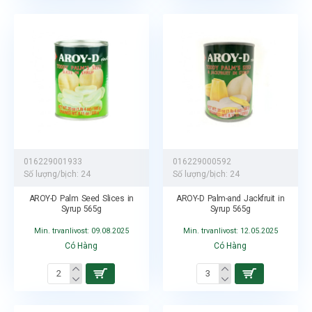
016229001933
016229000592
Số lượng/bịch:
24
Số lượng/bịch:
24
AROY-D Palm Seed Slices in
AROY-D Palm-and Jackfruit in
Syrup 565g
Syrup 565g
Min. trvanlivost: 09.08.2025
Min. trvanlivost: 12.05.2025
Có Hàng
Có Hàng