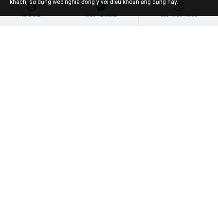
khách, sử dụng web nghĩa đồng ý với điều khoản ứng dụng này.
Tài khoản
Chat Facebook
Gọi 10:00 -18:00
Liên hệ
Libušská 319/126, Praha 4, 142 00 Praha
sđt. : +420 607 178 888
email : info@fivuza.cz
thứ hai - chủ nhật (10:00 đến 18:00)
Bán Lẻ (www.fivuza.cz)
Copyright 2025 | © Fivuza.eu