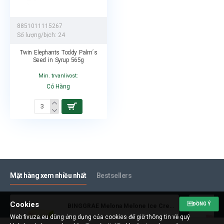
8851011115267
Số lượng/bịch:
24
Twin Elephants Toddy Palm´s
Seed in Syrup 565g
Min. trvanlivost:
Có Hàng
Mặt hàng xem nhiều nhất
Bestsellers
Cookies
ĐỒNG Ý
BINGGRAE Melona Melone Ice Cream 8x70ml
Web fivuza.eu dùng ứng dụng của cookies để giữ thông tin về quý