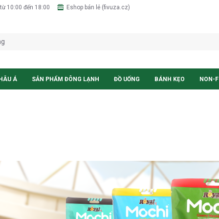
từ 10:00 đến 18:00
Eshop bán lẻ (fivuza.cz)
HÂU Á
SẢN PHẨM ĐÔNG LẠNH
ĐỒ UỐNG
BÁNH KẸO
NON-