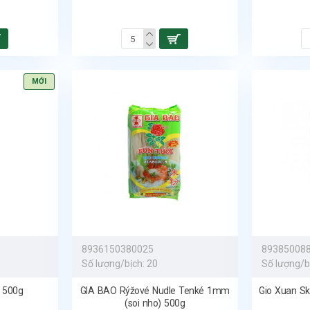
MỚI
8936150380025
89385008
Số lượng/bịch:
20
Số lượng/b
i 500g
GIA BAO Rýžové Nudle Tenké 1mm
Gio Xuan Sk
(soi nho) 500g