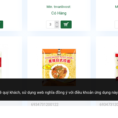
Min. trvanlivost:
M
Có Hàng
ề quý khách, sử dụng web nghĩa đồng ý với điều khoản ứng dụng này
6934731200122
69347312
Số lượng/bịch:
30
Số lượng/b