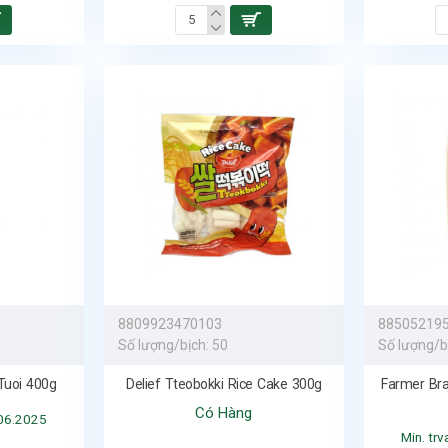
8809923470103
88505219
Số lượng/bịch:
50
Số lượng/b
Tuoi 400g
Delief Tteobokki Rice Cake 300g
Farmer Br
Có Hàng
.06.2025
Min. tr