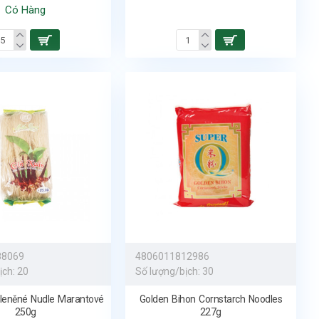
Có Hàng
88069
4806011812986
ịch:
20
Số lượng/bịch:
30
leněné Nudle Marantové
Golden Bihon Cornstarch Noodles
250g
227g