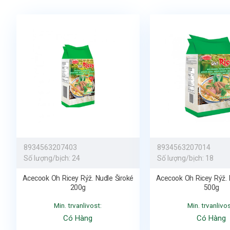
8934563207403
8934563207014
Số lượng/bịch:
24
Số lượng/bịch:
18
Acecook Oh Ricey Rýž. Nudle Široké
Acecook Oh Ricey Rýž. 
200g
500g
Min. trvanlivost:
Min. trvanlivos
Có Hàng
Có Hàng