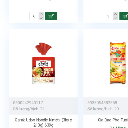
8800242940117
8935054882888
Số lượng/bịch:
12
Số lượng/bịch:
20
Garak Udon Noodle Kimchi (3ks x
Gia Bao Pho Tuo
213g) 639g