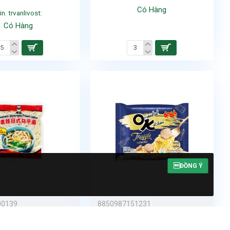
Có Hàng
in. trvanlivost:
Có Hàng
ĐỒNG Ý
.
00139
8850987151231
ịch:
30
Số lượng/bịch:
20