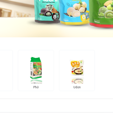
Phở
Udon