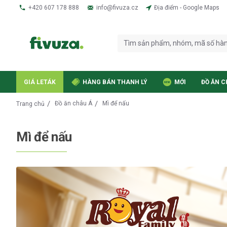
+420 607 178 888
info@fivuza.cz
Địa điểm - Google Maps
GIÁ LETÁK
HÀNG BÁN THANH LÝ
MỚI
ĐỒ ĂN C
Đồ ăn châu Á
Mì để nấu
Trang chủ
Mì để nấu