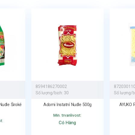
8594186270002
87203011
Số lượng/bịch:
30
Số lượng/b
Nudle Široké
Adomi Instatní Nudle 500g
AYUKO R
Min. trvanlivost:
t:
Có Hàng