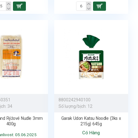
50351
8800242940100
ịch:
34
Số lượng/bịch:
12
and Rýžové Nudle 3mm
Garak Udon Katsu Noodle (3ks x
400g
215g) 645g
Có Hàng
vanlivost: 05.06.2025