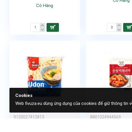
Có Hàng
Có Hàng
Cookies
Web fivuza.eu dùng ứng dụng của cookies để giữ thông tin v
9120027412813
8801024944569
Số lượng/bịch:
30
Số lượng/bịch:
10