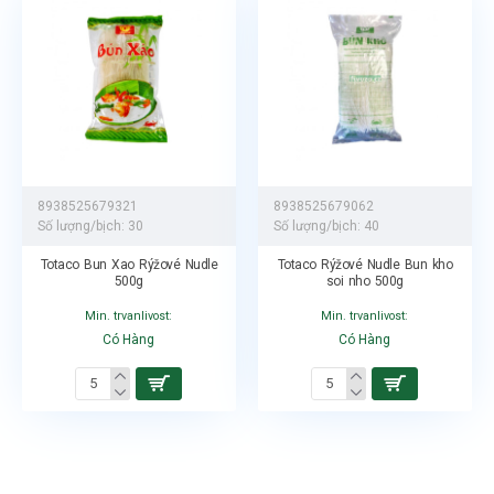
8938525679321
8938525679062
Số lượng/bịch:
30
Số lượng/bịch:
40
Totaco Bun Xao Rýžové Nudle
Totaco Rýžové Nudle Bun kho
500g
soi nho 500g
Min. trvanlivost:
Min. trvanlivost:
Có Hàng
Có Hàng