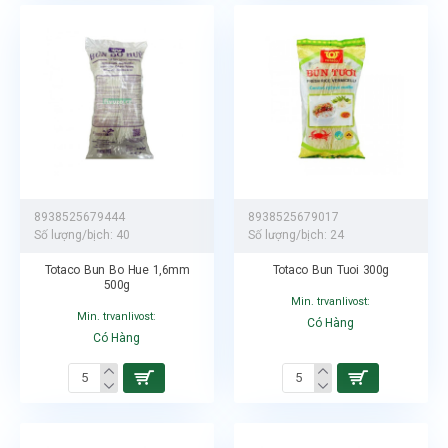
8938525679444
8938525679017
Số lượng/bịch:
40
Số lượng/bịch:
24
Totaco Bun Bo Hue 1,6mm
Totaco Bun Tuoi 300g
500g
Min. trvanlivost:
Min. trvanlivost:
Có Hàng
Có Hàng