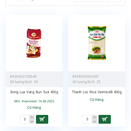
8936062100049
8938500969287
Số lượng/bịch:
30
Số lượng/bịch:
25
Bong Lua Vang Bun Tuoi 400g
Thanh Loc Rice Vermicelli 400g
Có Hàng
Min. trvanlivost: 16.06.2025
Có Hàng