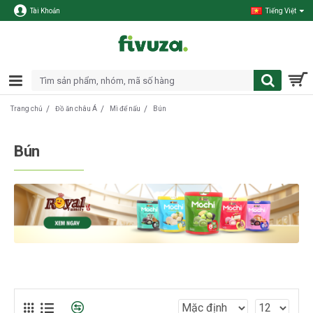
Tài Khoản
Tiếng Việt
Đồ ăn châu Á
Mì để nấu
Bún
Trang chủ
Bún