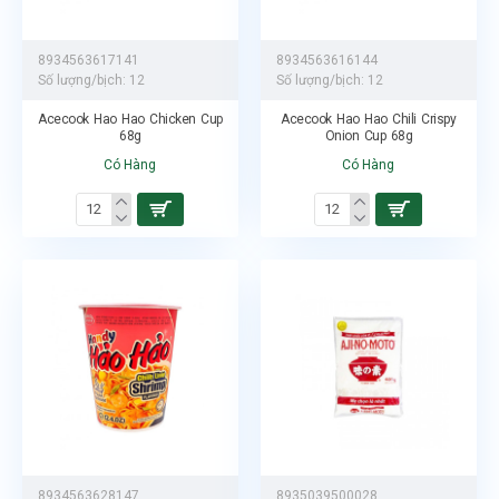
8934563617141
8934563616144
Số lượng/bịch:
12
Số lượng/bịch:
12
Acecook Hao Hao Chicken Cup
Acecook Hao Hao Chili Crispy
68g
Onion Cup 68g
Có Hàng
Có Hàng
8934563628147
8935039500028