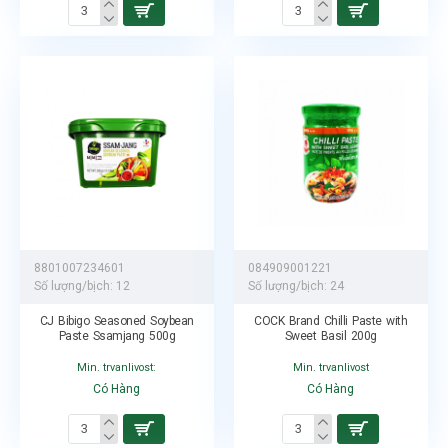
8801007234601
084909001221
Số lượng/bịch:
12
Số lượng/bịch:
24
CJ Bibigo Seasoned Soybean
COCK Brand Chilli Paste with
Paste Ssamjang 500g
Sweet Basil 200g
Min. trvanlivost:
Min. trvanlivost
Có Hàng
Có Hàng