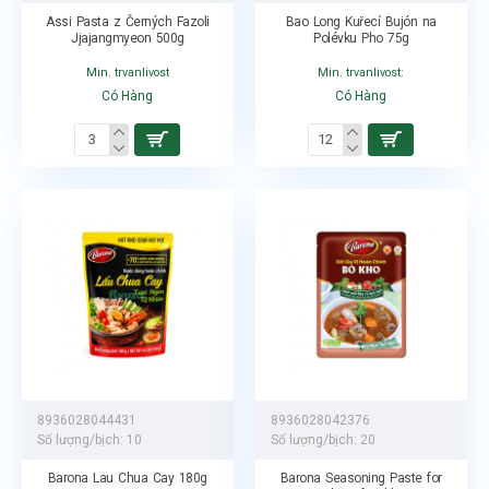
Assi Pasta z Černých Fazoli
Bao Long Kuřecí Bujón na
Jjajangmyeon 500g
Polévku Pho 75g
Min. trvanlivost
Min. trvanlivost:
Có Hàng
Có Hàng
8936028044431
8936028042376
Số lượng/bịch:
10
Số lượng/bịch:
20
Barona Lau Chua Cay 180g
Barona Seasoning Paste for