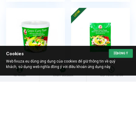
LETÁK
Cookies
ĐỒNG Ý
Web fivuza.eu dùng ứng dụng của cookies để giữ thông tin về quý
khách, sử dụng web nghĩa đồng ý với điều khoản ứng dụng này.
084909002365
084909005465
Tài khoản
Chat Facebook
Gọi 10:00 -18:00
Số lượng/bịch:
12
Số lượng/bịch:
12
Cock Brand Green Curry Paste
Cock Brand Green Curry Paste
400g
50g
Min. trvanlivost:
Min. trvanlivost: 02.2027
Có Hàng
Có Hàng