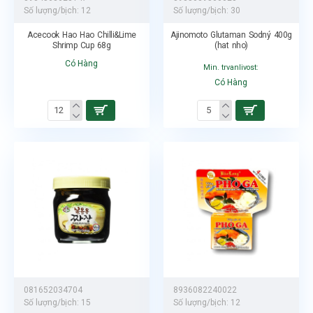
Số lượng/bịch:
12
Số lượng/bịch:
30
Acecook Hao Hao Chilli&Lime
Ajinomoto Glutaman Sodný 400g
Shrimp Cup 68g
(hat nho)
Có Hàng
Min. trvanlivost:
Có Hàng
081652034704
8936082240022
Số lượng/bịch:
15
Số lượng/bịch:
12