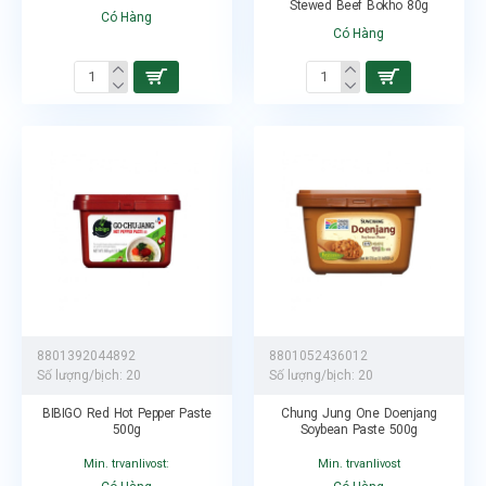
Stewed Beef Bokho 80g
Có Hàng
Có Hàng
8801392044892
8801052436012
Số lượng/bịch:
20
Số lượng/bịch:
20
BIBIGO Red Hot Pepper Paste
Chung Jung One Doenjang
500g
Soybean Paste 500g
Min. trvanlivost:
Min. trvanlivost