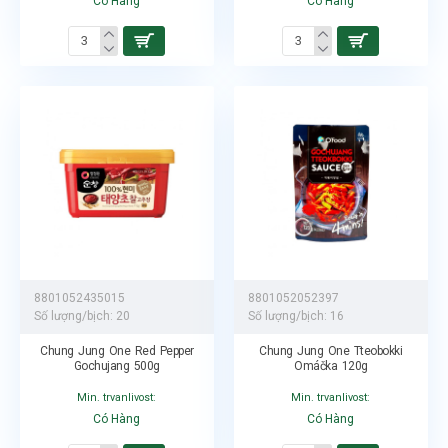
Có Hàng
Có Hàng
8801052435015
8801052052397
Số lượng/bịch:
20
Số lượng/bịch:
16
Chung Jung One Red Pepper
Chung Jung One Tteobokki
Gochujang 500g
Omáčka 120g
Min. trvanlivost:
Min. trvanlivost:
Có Hàng
Có Hàng