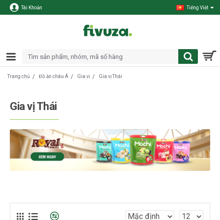
Tài Khoản
Tiếng Việt
Đồ ăn châu Á
Gia vị
Gia vị Thái
Trang chủ
Gia vị Thái