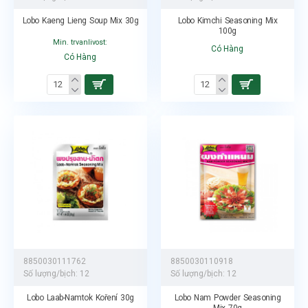
Lobo Kaeng Lieng Soup Mix 30g
Lobo Kimchi Seasoning Mix
100g
Min. trvanlivost:
Có Hàng
Có Hàng
8850030111762
8850030110918
Số lượng/bịch:
12
Số lượng/bịch:
12
Lobo Laab-Namtok Koření 30g
Lobo Nam Powder Seasoning
Mix 70g