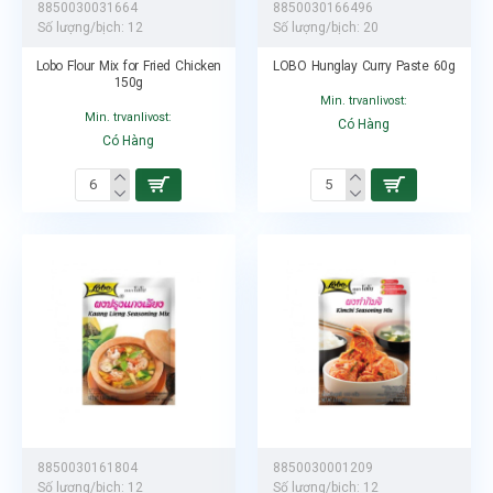
8850030031664
8850030166496
Số lượng/bịch:
12
Số lượng/bịch:
20
Lobo Flour Mix for Fried Chicken
LOBO Hunglay Curry Paste 60g
150g
Min. trvanlivost:
Min. trvanlivost:
Có Hàng
Có Hàng
8850030161804
8850030001209
Số lượng/bịch:
12
Số lượng/bịch:
12