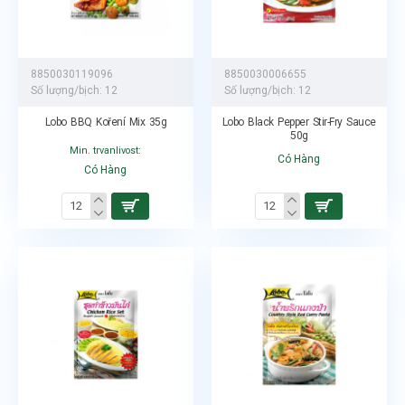
8850030119096
8850030006655
Số lượng/bịch:
12
Số lượng/bịch:
12
Lobo BBQ Koření Mix 35g
Lobo Black Pepper Stir-Fry Sauce
50g
Min. trvanlivost:
Có Hàng
Có Hàng