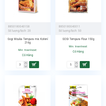
8850180040158
8850180040011
Số lượng/bịch:
20
Số lượng/bịch:
50
Gogi Mouka Tempura mix Koření
GOGI Tempura Flour 150g
216g
Min. trvanlivost:
Min. trvanlivost:
Có Hàng
Có Hàng