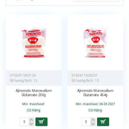
3700417300126
3700417300027
Số lượng/bịch:
12
Số lượng/bịch:
12
Ajinomoto Monosodium
Ajinomoto Monosodium
Glutamate 200g
Glutamate 454g
Min. trvanlivost:
Min. trvanlivost: 06.03.2027
Có Hàng
Có Hàng