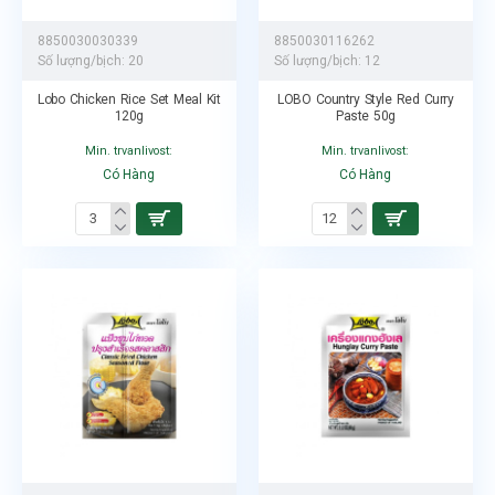
8850030030339
8850030116262
Số lượng/bịch:
20
Số lượng/bịch:
12
Lobo Chicken Rice Set Meal Kit
LOBO Country Style Red Curry
120g
Paste 50g
Min. trvanlivost:
Min. trvanlivost:
Có Hàng
Có Hàng