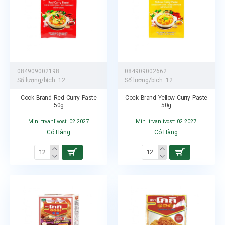
084909002198
084909002662
Số lượng/bịch:
12
Số lượng/bịch:
12
Cock Brand Red Curry Paste
Cock Brand Yellow Curry Paste
50g
50g
Min. trvanlivost: 02.2027
Min. trvanlivost: 02.2027
Có Hàng
Có Hàng