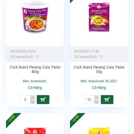
084909001924
084909011749
Số lượng/bịch:
12
Số lượng/bịch:
12
Cock Brand Panang Curry Paste
Cock Brand Panang Curry Paste
400g
50g
Min. trvanlivost:
Min. trvanlivost: 02.2027
Có Hàng
Có Hàng
LETÁK
LETÁK