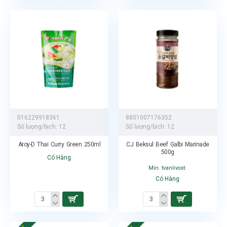
016229918361
8801007176352
Số lượng/bịch:
12
Số lượng/bịch:
12
Aroy-D Thai Curry Green 250ml
CJ Beksul Beef Galbi Marinade
500g
Có Hàng
Min. tvanlivost:
Có Hàng