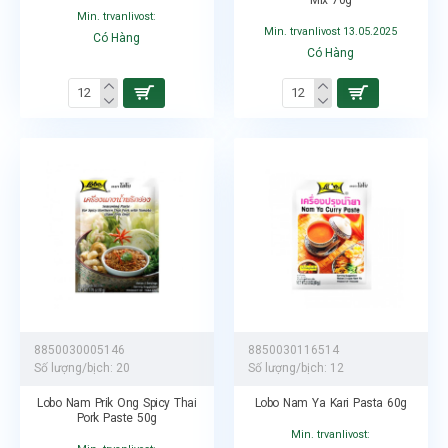
Min. trvanlivost:
Min. trvanlivost 13.05.2025
Có Hàng
Có Hàng
8850030005146
8850030116514
Số lượng/bịch:
20
Số lượng/bịch:
12
Lobo Nam Prik Ong Spicy Thai
Lobo Nam Ya Kari Pasta 60g
Pork Paste 50g
Min. trvanlivost: