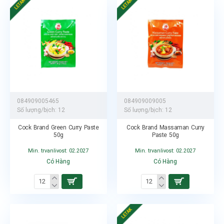
LETÁK
LETÁK
084909005465
084909009005
Số lượng/bịch:
12
Số lượng/bịch:
12
Cock Brand Green Curry Paste
Cock Brand Massaman Curry
50g
Paste 50g
Min. trvanlivost: 02.2027
Min. trvanlivost: 02.2027
Có Hàng
Có Hàng
LETÁK