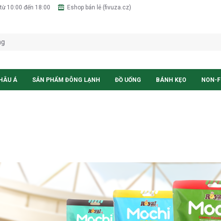
từ 10:00 đến 18:00
Eshop bán lẻ (fivuza.cz)
HÂU Á
SẢN PHẨM ĐÔNG LẠNH
ĐỒ UỐNG
BÁNH KẸO
NON-