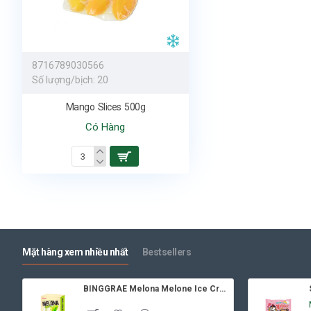
8716789030566
Số lượng/bịch:
20
Mango Slices 500g
Có Hàng
Mặt hàng xem nhiều nhất
Bestsellers
BINGGRAE Melona Melone Ice Cream 8x70ml