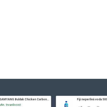
SAMYANG Buldak Chicken Carbonara 130g
Fiji neperlivá voda 50
Min. trvanlivost: