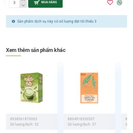
MUA HÀNG
Sản phẩm dịch vụ này có số lượng đặt tối thiểu 3
Xem thêm sản phẩm khác
8938561870003
8804918350507
893
Số lượng/bịch:
32
Số lượng/bịch:
37
Số l