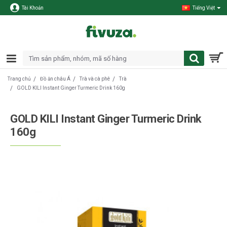
Tài Khoản
Tiếng Việt
Đồ ăn châu Á
Trà và cà phê
Trà
Trang chủ
GOLD KILI Instant Ginger Turmeric Drink 160g
GOLD KILI Instant Ginger Turmeric Drink
160g