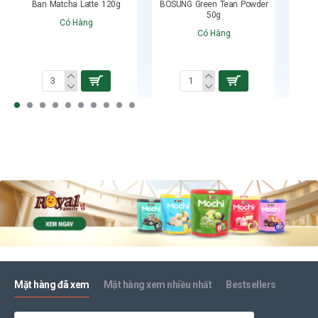
Ban Matcha Latte 120g
BOSUNG Green Tean Powder
Ch
50g
Có Hàng
Có Hàng
Mặt hàng đã xem
Mặt hàng xem nhiều nhất
Bestsellers