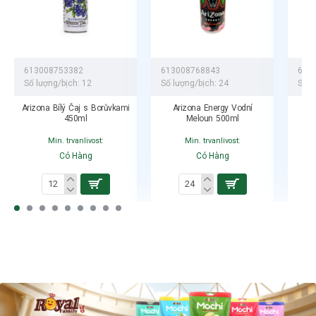
Vuza Group s.r.o.
www.fivuza.cz
613008753382
613008768843
613
Số lượng/bịch:
12
Số lượng/bịch:
24
Số l
Arizona Bílý Čaj s Borůvkami
Arizona Energy Vodní
Ari
450ml
Meloun 500ml
G
Min. trvanlivost:
Min. trvanlivost:
Có Hàng
Có Hàng