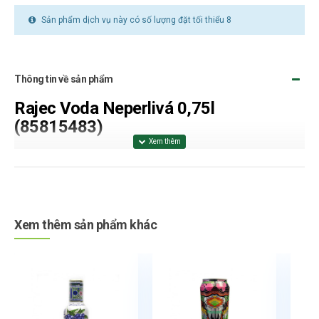
Sản phẩm dịch vụ này có số lượng đặt tối thiểu 8
Thông tin về sản phẩm
Rajec Voda Neperlivá 0,75l
(85815483
)
Složení:
pramenitá voda Rajec.
ALERGENY
:
Skladování:
Skladujte v suchu a mimo dosah slunce.
Xem thêm sản phẩm khác
Země původu:
Slovenská republika
Min. Trvanlivost:
viz na obal
Výživové hodnoty na 100g:
ENERGETICKÁ HODNOTA
0 kJ/ 0 kcal
, Tuk
0g
,
z toho nasycené mastné kyseliny
0g
, Sacharidy
0g
, z toho cukry
0g
,
Bílkoviny
0g
, Sůl
0g
.