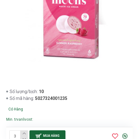
10
Số lượng/bịch:
5027324001235
Số mã hàng:
Có Hàng
Min. trvanlivost:
MUA HÀNG