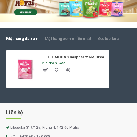
Mặt hàng đã xem
Mặt hàng xem nhiều nhất
Bestsellers
LITTLE MOONS Raspberry Ice Cream Mochi 192g
Min. trvanlivost:
Liên hệ
Libušská 319/126, Praha 4, 142 00 Praha
sđt. : +420 607 178 888