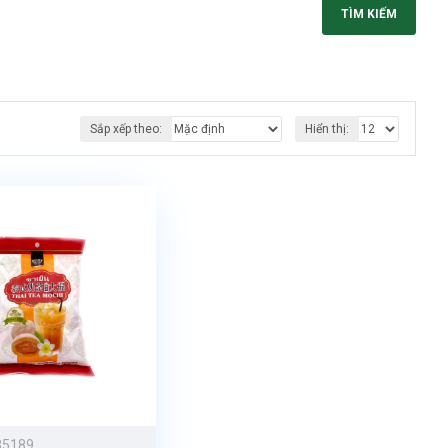
TÌM KIẾM
Sắp xếp theo:
Hiển thị:
35189