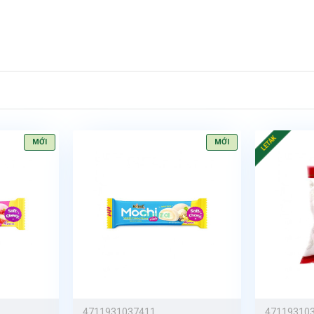
LETÁK
MỚI
MỚI
4711931037411
47119310