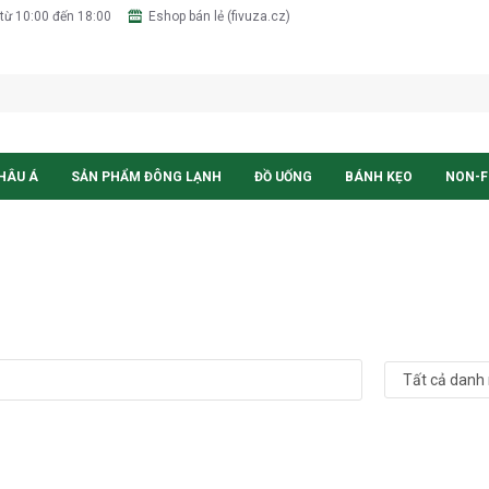
từ 10:00 đến 18:00
Eshop bán lẻ (fivuza.cz)
HÂU Á
SẢN PHẨM ĐÔNG LẠNH
ĐỒ UỐNG
BÁNH KẸO
NON-