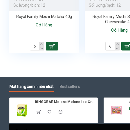
Số lượng/bịch:
12
Số lượng/bịch:
12
Royal Family Mochi Matcha 40g
Royal Family Mochi S
Cheesecake 4
Có Hàng
Có Hàng
Mặt hàng xem nhiều nhất
Bestsellers
BINGGRAE Melona Melone Ice Cream 8x70ml