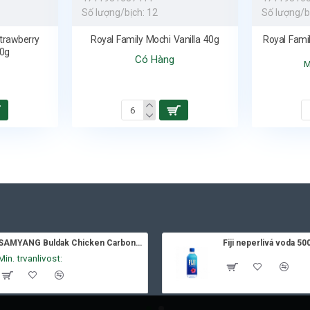
Số lượng/bịch:
12
Số lượng/b
trawberry
Royal Family Mochi Vanilla 40g
Royal Fami
0g
Có Hàng
M
SAMYANG Buldak Chicken Carbonara 130g
Fiji neperlivá voda 50
Min. trvanlivost: