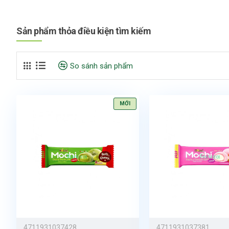
Sản phẩm thỏa điều kiện tìm kiếm
So sánh sản phẩm
MỚI
4711931037428
4711931037381