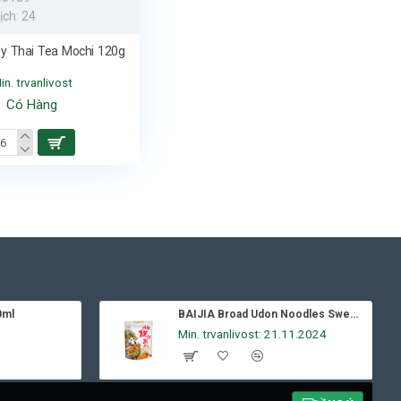
ịch:
24
ly Thai Tea Mochi 120g
in. trvanlivost
Có Hàng
0ml
BAIJIA Broad Udon Noodles Sweet & Spicy 270g
Min. trvanlivost: 21.11.2024