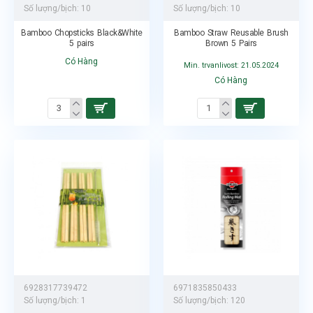
Số lượng/bịch:
10
Số lượng/bịch:
10
Bamboo Chopsticks Black&White
Bamboo Straw Reusable Brush
5 pairs
Brown 5 Pairs
Có Hàng
Min. trvanlivost: 21.05.2024
Có Hàng
6928317739472
6971835850433
Số lượng/bịch:
1
Số lượng/bịch:
120