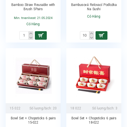
Bamboo Straw Reusable with
Bambusová Relovací Podložka
Brush 5Pairs
Na Sushi
Có Hàng
Min. trvanlivost: 21.05.2024
Có Hàng
15 022
Số lượng/bịch:
20
18 022
Số lượng/bịch:
3
Bowl Set + Chopsticks 6 pairs
Bowl Set + Chopsticks 6 pairs
15-022
18-022