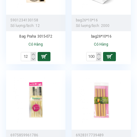
5901234130158
bag26*10*16
Số lượng/bịch:
12
Số lượng/bịch:
2000
Bag Praha 3015-072
bag26*10*16
Có Hàng
Có Hàng
6975859961786
6928317739489