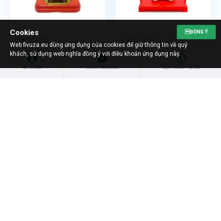
Cookies
ĐỒNG Ý
CAT121002
CAT151003
Web fivuza.eu dùng ứng dụng của cookies để giữ thông tin về quý
Số lượng/bịch:
20
Số lượng/bịch:
20
khách, sử dụng web nghĩa đồng ý với điều khoản ứng dụng này.
CAT121002
CAT151003
Tài khoản
Chat Facebook
Gọi 10:00 -18:00
Có Hàng
Có Hàng