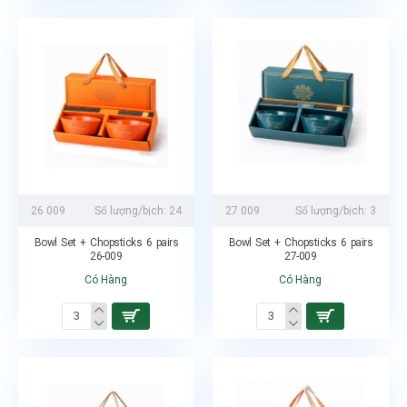
26 009
Số lượng/bịch:
24
27 009
Số lượng/bịch:
3
Bowl Set + Chopsticks 6 pairs
Bowl Set + Chopsticks 6 pairs
26-009
27-009
Có Hàng
Có Hàng