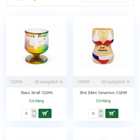
CQ096
Số lượng/bịch:
6
CQ089
Số lượng/bịch:
6
Glass Small CQ096
Shot Bikini Cenamics CQ089
Có Hàng
Có Hàng