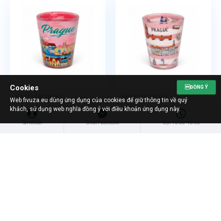
Cookies
ĐỒNG Ý
5901234130332
5901234130356
Web fivuza.eu dùng ứng dụng của cookies để giữ thông tin về quý
Số lượng/bịch:
144
Số lượng/bịch:
144
khách, sử dụng web nghĩa đồng ý với điều khoản ứng dụng này.
Shot Glass NVC 3033-4393
Shot glass NVC 3035-4394
Tài khoản
Chat Facebook
Gọi 10:00 -18:00
Có Hàng
Có Hàng