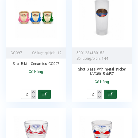
CQ097
Số lượng/bịch:
12
5901234180153
Số lượng/bịch:
144
Shot Bikini Cenamics CQ097
Shot Glass with metal sticker
Có Hàng
NVC8015-4457
Có Hàng