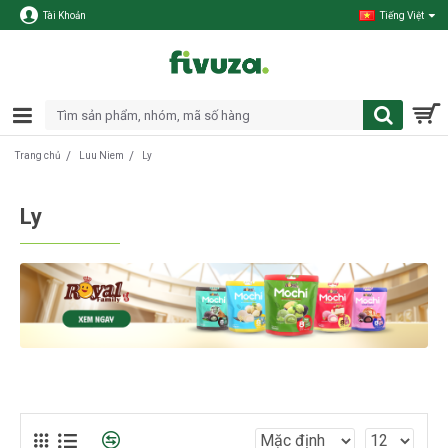
Tài Khoản
Tiếng Việt
Luu Niem
Ly
Trang chủ
Ly