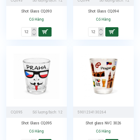
CQ093
Số lượng/bịch:
12
CQ094
Số lượng/bịch:
12
Shot Glass CQ093
Shot Glass CQ094
Có Hàng
Có Hàng
CQ095
Số lượng/bịch:
12
5901234130264
Shot Glass CQ095
Shot glass NVC 3026
Có Hàng
Có Hàng