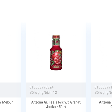
Země původu:
THAJSKO.
Min. Trvanlivost:
viz na oba
Výživové hodnoty na 100g
nasycené mastné kyseliny
Vuza Group s.r.o.
www.fiv
613008776824
61300877
Số lượng/bịch:
12
Số lượng/b
ní Meloun
Arizona Gr. Tea s Příchutí Granát.
Arizona 
Jablka 450ml