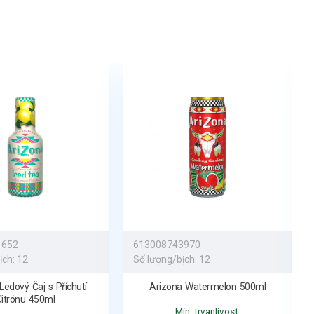
l
:
ENERGETICKÁ HODNOTA
282 kJ/ 67 kcal
, Tuk
0g
, z toho
0g
, Sacharidy
16g
, z toho cukry
16g
, Bílkoviny
0,4g
, Sůl
0,1g
.
uza.eu
1652
613008743970
ịch:
12
Số lượng/bịch:
12
Ledový Čaj s Příchutí
Arizona Watermelon 500ml
Citrónu 450ml
Min. trvanlivost: