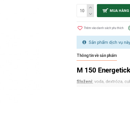
MUA HÀNG
Thêm vào danh sách yêu thích
Sản phẩm dịch vụ này 
Thông tin về sản phẩm
M 150 Energetic
Složení:
voda, dextróza, cukr
(0,03%), inositol, konzervač
vítamín B6, riboflavin, niac
mg / 100 ml. Není vhodné pro 
ALERGENY
:
nejsou uvede
Skladování:
Skladujte v su