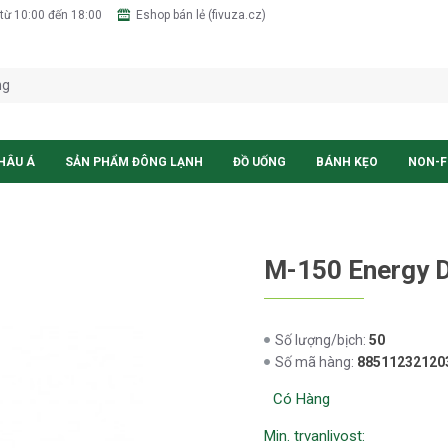
từ 10:00 đến 18:00
Eshop bán lẻ (fivuza.cz)
HÂU Á
SẢN PHẨM ĐÔNG LẠNH
ĐỒ UỐNG
BÁNH KẸO
NON-
M-150 Energy D
50
Số lượng/bịch:
88511232120
Số mã hàng:
Có Hàng
Min. trvanlivost: