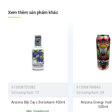
Xem thêm sản phẩm khác
613008753382
613008768843
Số lượng/bịch:
12
Số lượng/bịch:
24
Arizona Bílý Čaj s Borůvkami 450ml
Arizona Energy Vod
500ml
Min. trvanlivost: