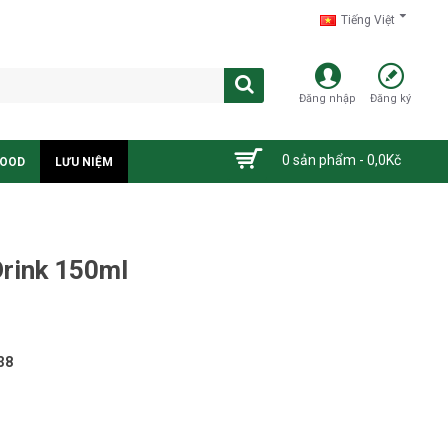
Tiếng Việt
Đăng nhập
Đăng ký
0 sản phẩm - 0,0Kč
FOOD
LƯU NIỆM
rink 150ml
38