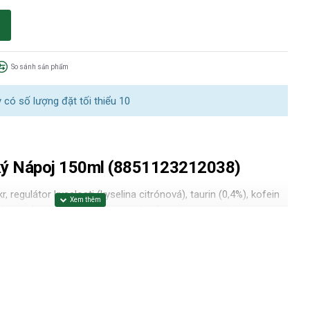
So sánh sản phẩm
có số lượng đặt tối thiểu 10
ký Nápoj 150ml
(8851123212038
)
, regulátor kyselosti (kyselina citrónová), taurin (0,4%), kofein
ní látka (sorban draselný), vitamíny (kyselina pantothenová,
in), barvivo (amoniak sulfitový karamel), aroma. Obsah kofeinu: 32
děti, osoby citlivé na kofein, těhotné a kojící ženy.
ny.
chu a mimo dosah slunce.