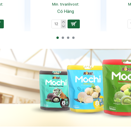
t:
Min. trvanlivost:
M
Có Hàng